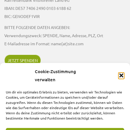
IBAN: DE57 7406 2490 0103 6188 62
BIC: GENODEF1VIR
BITTE FOLGENDE DATEN ANGEBEN:
Verwendungszweck: SPENDE, Name, Adresse, PLZ, Ort
E-Mailadresse im Format: name(at)site.com
JETZT SPENDEN
Cookie-Zustimmung
verwalten
RECHTLICHE HINWEISE
Um dir ein optimales Erlebnis zu bieten, verwenden wir Technologien wie
Kontakt
Cookies, um Geräteinformationen zu speichern und/oder darauf
zuzugreifen. Wenn du diesen Technologien zustimmst, können wir Daten
Impressum
wie das Surfverhalten oder eindeutige IDs auf dieser Website verarbeiten.
Wenn du deine Zustimmung nicht erteilst oder zurückziehst, können
Datenschutzerklärung
bestimmte Merkmale und Funktionen beeinträchtigt werden.
Cookie-Richtlinie (EU)