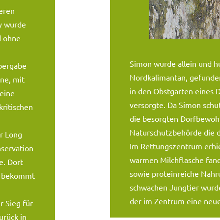
eren
by wurde
d ohne
Simon wurde allein und h
Übergabe
Nordkalimantan, gefunden
ne, mit
in den Obstgarten eines 
eine
versorgte. Da Simon schu
kritischen
die besorgten Dorfbewohn
Naturschutzbehörde die d
r Long
Im Rettungszentrum erhie
servation
warmen Milchflasche fand 
e. Dort
sowie proteinreiche Nahr
nd bekommt
schwachen Jungtier wurde 
der im Zentrum eine neue
r Sieg für
urück in