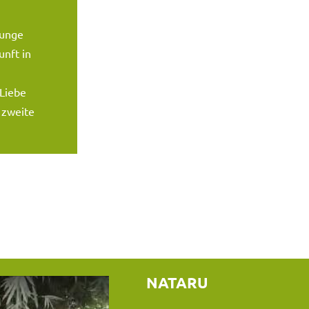
junge
nft in
 Liebe
 zweite
NATARU