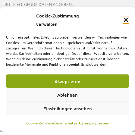
BITTE FOLGENDE DATEN ANGEBEN:
Verwendungszweck: SPENDE, Name, Adresse, PLZ, Ort
Cookie-Zustimmung
E-Mailadresse im Format: name(at)site.com
verwalten
Um dir ein optimales Erlebnis zu bieten, verwenden wir Technologien wie
JETZT SPENDEN
Cookies, um Geräteinformationen zu speichern und/oder darauf
zuzugreifen. Wenn du diesen Technologien zustimmst, können wir Daten
wie das Surfverhalten oder eindeutige IDs auf dieser Website verarbeiten.
Wenn du deine Zustimmung nicht erteilst oder zurückziehst, können
RECHTLICHE HINWEISE
bestimmte Merkmale und Funktionen beeinträchtigt werden.
Kontakt
Akzeptieren
Impressum
Ablehnen
Datenschutzerklärung
Einstellungen ansehen
Cookie-Richtlinie (EU)
Cookie-Richtlinie
Datenschutzerklärung
Impressum