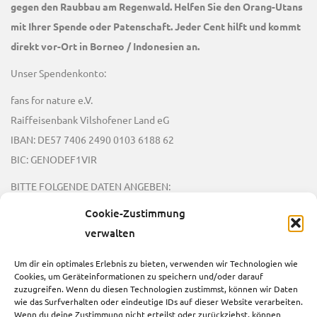
gegen den Raubbau am Regenwald. Helfen Sie den Orang-Utans
mit Ihrer Spende oder Patenschaft. Jeder Cent hilft und kommt
direkt vor-Ort in Borneo / Indonesien an.
Unser Spendenkonto:
fans for nature e.V.
Raiffeisenbank Vilshofener Land eG
IBAN: DE57 7406 2490 0103 6188 62
BIC: GENODEF1VIR
BITTE FOLGENDE DATEN ANGEBEN:
Verwendungszweck: SPENDE, Name, Adresse, PLZ, Ort
Cookie-Zustimmung
E-Mailadresse im Format: name(at)site.com
verwalten
Um dir ein optimales Erlebnis zu bieten, verwenden wir Technologien wie
JETZT SPENDEN
Cookies, um Geräteinformationen zu speichern und/oder darauf
zuzugreifen. Wenn du diesen Technologien zustimmst, können wir Daten
wie das Surfverhalten oder eindeutige IDs auf dieser Website verarbeiten.
RECHTLICHE HINWEISE
Wenn du deine Zustimmung nicht erteilst oder zurückziehst, können